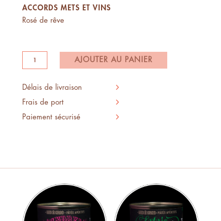
ACCORDS METS ET VINS
Rosé de rêve
quantité
AJOUTER AU PANIER
de
Un
Délais de livraison
soir
Frais de port
à
Paiement sécurisé
Capo