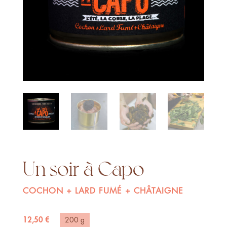
Un soir à Capo
COCHON + LARD FUMÉ + CHÂTAIGNE
12,50
€
200 g