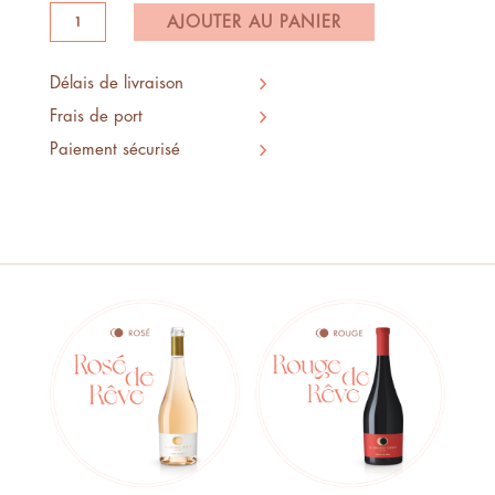
quantité
AJOUTER AU PANIER
de
Blanc
Délais de livraison
de
Frais de port
rêve
Paiement sécurisé